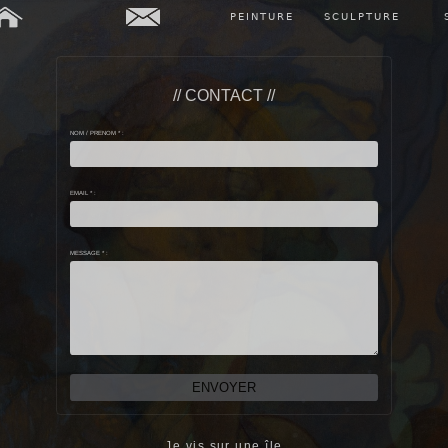
PEINTURE
SCULPTURE
// CONTACT //
NOM / PRENOM * :
EMAIL * :
MESSAGE * :
Je vis sur une île