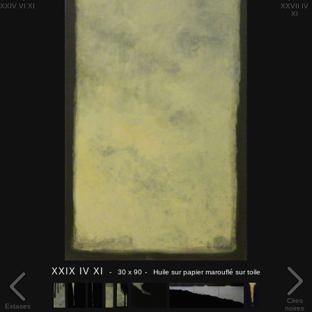
XXIV VI XI
XXVII IV
XI
XXIX IV XI
- 30 x 90
- Huile sur papier marouflé sur toile
Cires
Extases
noires