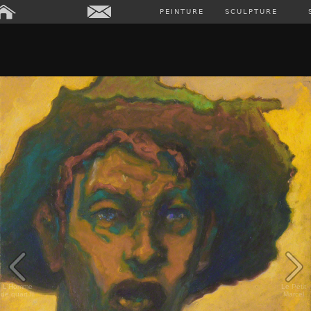
PEINTURE
SCULPTURE
L'Homme
Le Petit
de quart II
Marcel