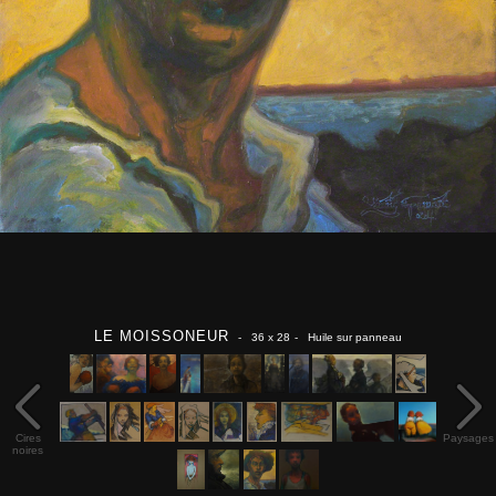
LE MOISSONEUR
- 36 x 28
- Huile sur panneau
Cires
Paysages
noires